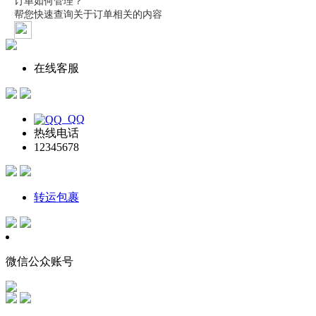
在线客服
QQ
热线电话
12345678
转运包裹
微信公众账号